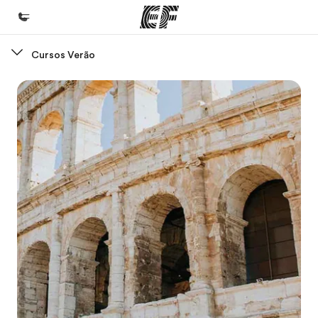
Cursos Verão
Início
Bem-vindo à EF
Programas
Saiba tudo que oferecemos
Escritórios
Encontre um escritório
Sobre nós
Quem somos
Carreiras
Junte-se a nós