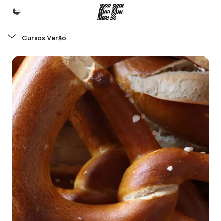
Cursos Verão
Início
Bem-vindo à EF
Programas
Saiba tudo que oferecemos
Escritórios
Encontre um escritório
Sobre nós
Quem somos
Carreiras
Junte-se a nós