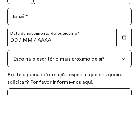
Email
*
Data de nascimento do estudante
*
DD
/
MM
/
AAAA
Revista grátis
Escolha o escritório mais próximo de si
*
Solicite um orçamento
Existe alguma informação especial que nos queira
solicitar? Por favor informe-nos aqui.
Sim, eu (ou o meu tutor legal)
li e entendi como é
que a EF processa os meus dados pessoais,