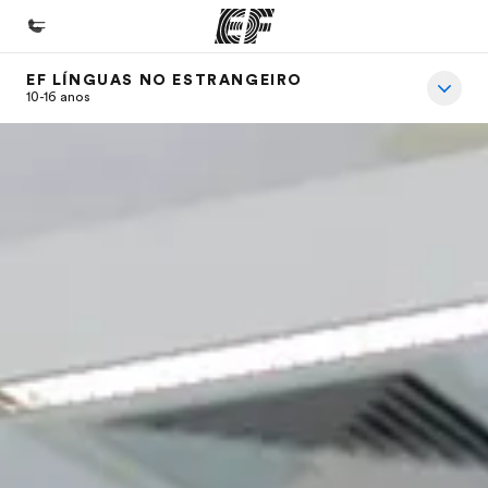
EF LÍNGUAS NO ESTRANGEIRO
Início
10-16 anos
Bem-vindo à EF
Programas
Saiba tudo que oferecemos
Escritórios
Encontre um escritório
Sobre nós
Quem somos
Carreiras
Junte-se a nós