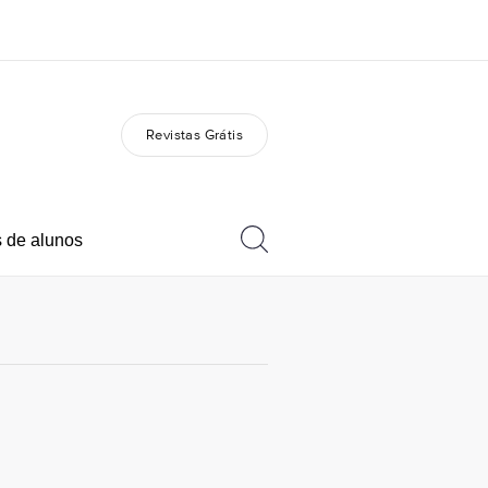
Revistas Grátis
bre nós
Carreiras
m somos
Junte-se a nós
 de alunos