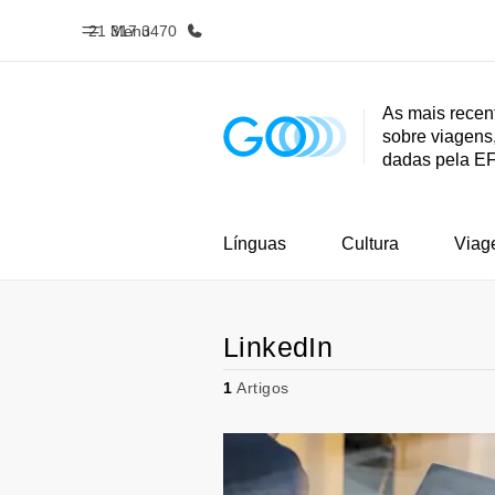
21 317 3470
Menu
As mais recen
sobre viagens,
Início
Progra
dadas pela E
Bem-vindo à EF
Saiba tud
oferece
Línguas
Cultura
Viag
LinkedIn
1
Artigos