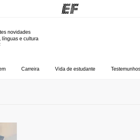
tes novidades
 línguas e cultura
mas
Escritórios
So
F
o que
Encontre um escritório
Que
mos
em
Carreira
Vida de estudante
Testemunhos