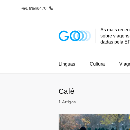
21 317 3470
Menu
As mais recen
sobre viagens,
Início
Progra
dadas pela E
Bem-vindo à EF
Saiba tud
oferece
Línguas
Cultura
Viag
Café
1
Artigos