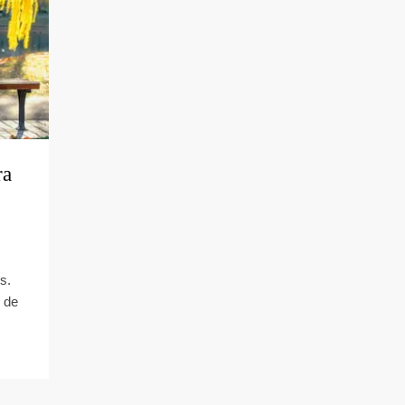
ra
s.
 de