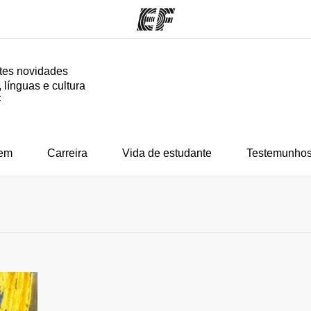
tes novidades
 línguas e cultura
mas
Escritórios
So
F
o que
Encontre um escritório
Que
mos
em
Carreira
Vida de estudante
Testemunhos