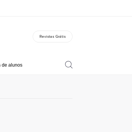
Revistas Grátis
bre nós
Carreiras
m somos
Junte-se a nós
 de alunos