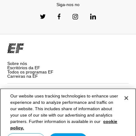
Siga-nos no
Sobre nós
Escritórios da EF
Todos os programas EF
Carreiras na EF
Política de privacidade
Our website uses tracking technologies to enhance user
experience and to analyze performance and traffic on
Termos e Condições
our website. This includes share of information about
your use of our site with our advertising and analytics
Cookies
partners. Further information is available in our
cookie
policy.
© Signum International AG 2026. Todos os direitos reservados.