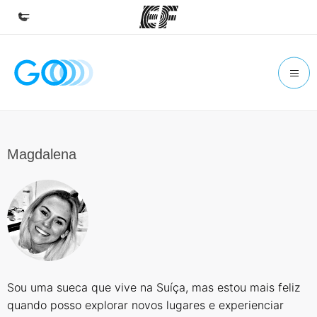
Início
Bem-vindo à EF
Programas
Saiba tudo que oferecemos
Magdalena
Escritórios
Encontre um escritório
Sobre nós
Quem somos
Carreiras
Sou uma sueca que vive na Suíça, mas estou mais feliz
Junte-se a nós
quando posso explorar novos lugares e experienciar