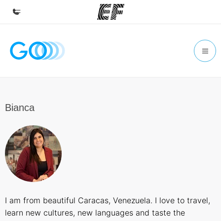
Início
Bem-vindo à EF
Programas
Saiba tudo que oferecemos
Bianca
Escritórios
Encontre um escritório
Sobre nós
Quem somos
Carreiras
I am from beautiful Caracas, Venezuela. I love to travel,
Junte-se a nós
learn new cultures, new languages ​​and taste the