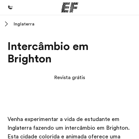
Inglaterra
Início
Bem-vindo à EF
Intercâmbio em
Programas
Brighton
Saiba tudo que oferecemos
Escritórios
Revista grátis
Encontre um escritório
Sobre nós
Quem somos
Campus EF
Campus EF
Carreiras
Venha experimentar a vida de estudante em
Inglaterra fazendo um intercâmbio em Brighton.
Junte-se a nós
Esta cidade colorida e animada oferece uma