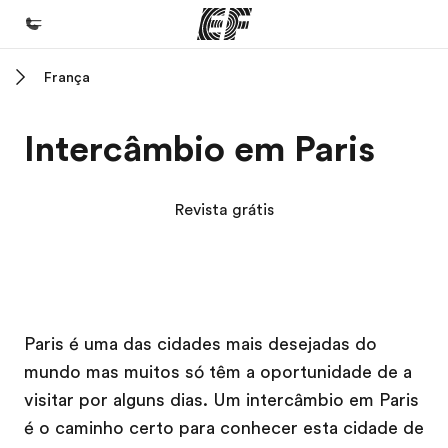
França
Início
Bem-vindo à EF
Intercâmbio em Paris
Programas
Saiba tudo que oferecemos
Revista grátis
Escritórios
Encontre um escritório
Sobre nós
Campus EF
Campus EF
Paris é uma das cidades mais desejadas do
Quem somos
mundo mas muitos só têm a oportunidade de a
Carreiras
visitar por alguns dias. Um intercâmbio em Paris
Junte-se a nós
é o caminho certo para conhecer esta cidade de