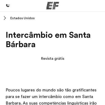
Estados Unidos
Início
Bem-vindo à EF
Intercâmbio em Santa
Programas
Bárbara
Saiba tudo que oferecemos
Escritórios
Revista grátis
Encontre um escritório
Sobre nós
Quem somos
Campus EF
Campus EF
Carreiras
Poucos lugares do mundo são tão gratificantes
para se fazer um intercâmbio como em Santa
Junte-se a nós
Barbara. As suas competèncias linguísticas irão