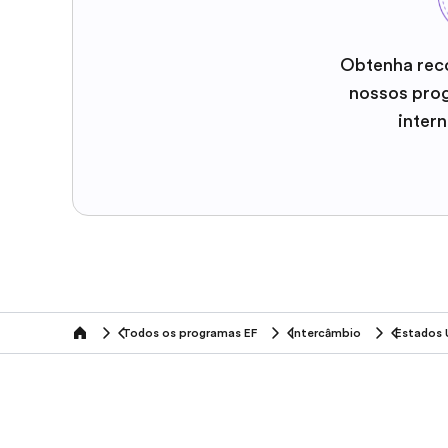
Obtenha rec
nossos pro
inter
Todos os programas EF
Intercâmbio
Estados 
home