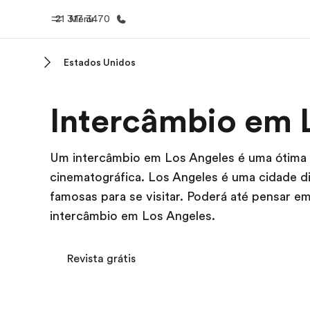
21 317 3470
Menu
Estados Unidos
Início
Progra
Intercâmbio em 
Bem-vindo à EF
Saiba tud
oferece
Um intercâmbio em Los Angeles é uma ótima f
cinematográfica. Los Angeles é uma cidade d
famosas para se visitar. Poderá até pensar 
intercâmbio em Los Angeles.
Revista grátis