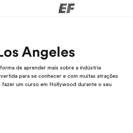
mas
Escritórios
So
Los Angeles
o que
Encontre um escritório
Que
mos
orma de aprender mais sobre a indústria
ivertida para se conhecer e com muitas atrações
em fazer um curso em Hollywood durante o seu