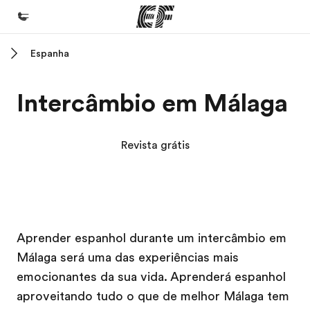
Espanha
Início
Bem-vindo à EF
Intercâmbio em Málaga
Programas
Saiba tudo que oferecemos
Revista grátis
Escritórios
Encontre um escritório
Sobre nós
Campus EF
Campus EF
Aprender espanhol durante um intercâmbio em
Quem somos
Málaga será uma das experiências mais
Carreiras
emocionantes da sua vida. Aprenderá espanhol
Junte-se a nós
aproveitando tudo o que de melhor Málaga tem