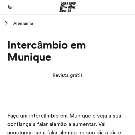
Alemanha
Início
Bem-vindo à EF
Intercâmbio em
Programas
Munique
Saiba tudo que oferecemos
Escritórios
Revista grátis
Encontre um escritório
Sobre nós
Quem somos
Campus EF
Campus EF
Carreiras
Faça um intercâmbio em Munique e veja a sua
confiança a falar alemão a aumentar. Vai
Junte-se a nós
acostumar-se a falar alemão no seu dia a dia e