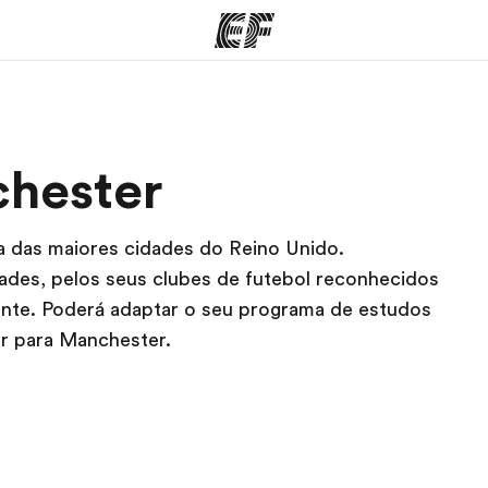
mas
Escritórios
So
hester
o que
Encontre um escritório
Que
mos
 das maiores cidades do Reino Unido.
ades, pelos seus clubes de futebol reconhecidos
zante. Poderá adaptar o seu programa de estudos
r para Manchester.