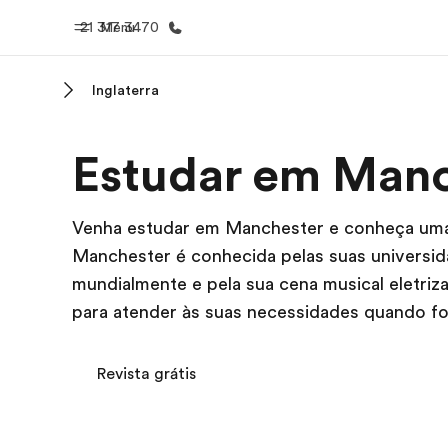
21 317 3470
Menu
Inglaterra
Início
Progra
Estudar em Manc
Bem-vindo à EF
Saiba tud
oferece
Venha estudar em Manchester e conheça uma
Manchester é conhecida pelas suas universid
mundialmente e pela sua cena musical eletri
para atender às suas necessidades quando fo
Revista grátis