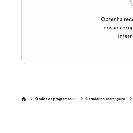
Obtenha rec
nossos pro
inter
Todos os programas EF
Estudar no estrangeiro
home