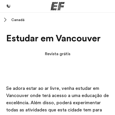
Canadá
Início
Bem-vindo à EF
Estudar em Vancouver
Programas
Saiba tudo que oferecemos
Revista grátis
Escritórios
Encontre um escritório
Sobre nós
Campus EF
Campus EF
Campus EF
Campus EF
Se adora estar ao ar livre, venha estudar em
Quem somos
Vancouver onde terá acesso a uma educação de
Carreiras
excelência. Além disso, poderá experimentar
Junte-se a nós
todas as atividades que esta cidade tem para