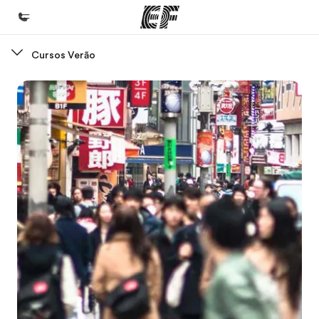
Cursos Verão
Início
Bem-vindo à EF
Programas
Saiba tudo que oferecemos
Escritórios
Encontre um escritório
Sobre nós
Quem somos
Carreiras
Junte-se a nós