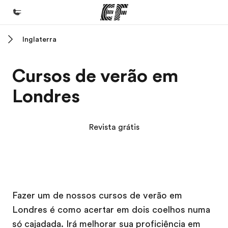
Inglaterra
Início
Bem-vindo à EF
Cursos de verão em
Programas
Londres
Saiba tudo que oferecemos
Escritórios
Revista grátis
Encontre um escritório
Sobre nós
Quem somos
Campus EF
Campus EF
Carreiras
Fazer um de nossos cursos de verão em
Londres é como acertar em dois coelhos numa
Junte-se a nós
só cajadada. Irá melhorar sua proficiência em