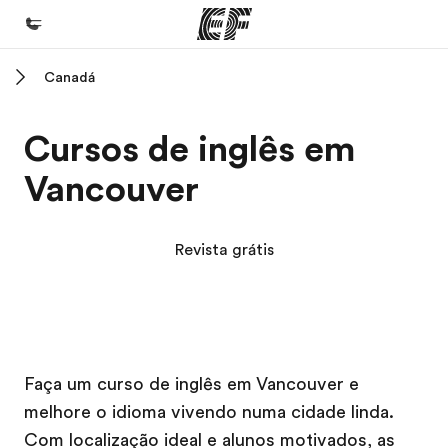
Canadá
Início
Bem-vindo à EF
Cursos de inglês em
Programas
Vancouver
Saiba tudo que oferecemos
Escritórios
Revista grátis
Encontre um escritório
Sobre nós
Quem somos
Campus EF
Campus EF
Carreiras
Faça um curso de inglês em Vancouver e
melhore o idioma vivendo numa cidade linda.
Junte-se a nós
Com localização ideal e alunos motivados, as