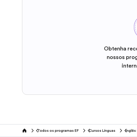
Obtenha rec
nossos pro
inter
Todos os programas EF
Cursos Línguas
Inglês
home