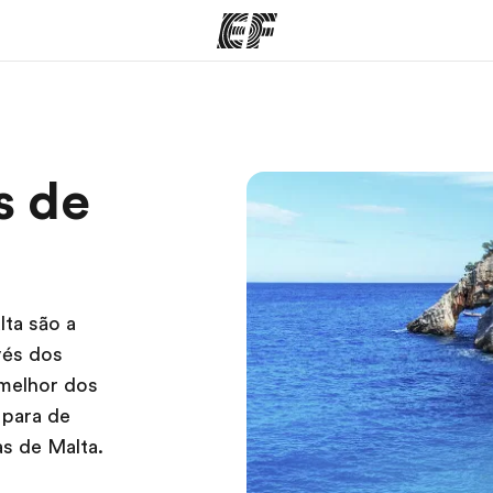
mas
Escritórios
So
s de
o que
Encontre um escritório
Que
mos
lta são a
vés dos
 melhor dos
 para de
as de Malta.