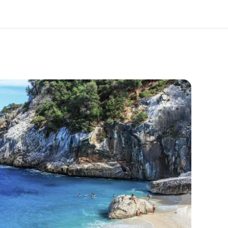
bre nós
Carreiras
m somos
Junte-se a nós