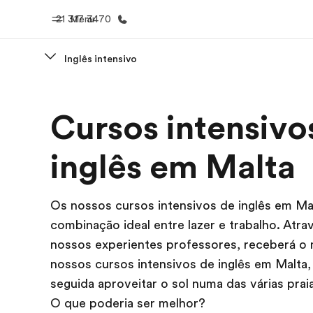
21 317 3470
Menu
Inglês intensivo
Início
Progra
Cursos intensivo
Bem-vindo à EF
Saiba tud
oferece
inglês em Malta
Os nossos cursos intensivos de inglês em Ma
combinação ideal entre lazer e trabalho. Atra
nossos experientes professores, receberá o
nossos cursos intensivos de inglês em Malta,
seguida aproveitar o sol numa das várias prai
O que poderia ser melhor?