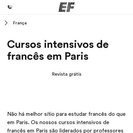
França
Início
Bem-vindo à EF
Cursos intensivos de
Programas
francês em Paris
Saiba tudo que oferecemos
Escritórios
Revista grátis
Encontre um escritório
Sobre nós
Quem somos
Campus EF
Campus EF
Carreiras
Não há melhor sítio para estudar francês do que
em Paris. Os nossos cursos intensivos de
Junte-se a nós
francês em Paris são liderados por professores