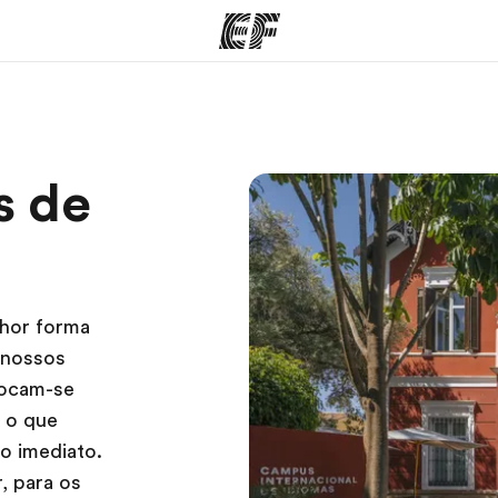
mas
Escritórios
So
s de
o que
Encontre um escritório
Que
mos
lhor forma
 nossos
focam-se
 o que
no imediato.
, para os