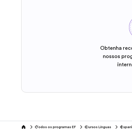
Obtenha rec
nossos pro
inter
Todos os programas EF
Cursos Línguas
Espan
home