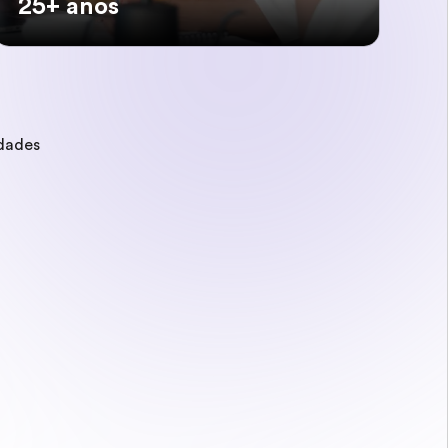
25+ anos
idades