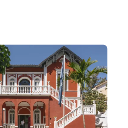
bre nós
Carreiras
m somos
Junte-se a nós