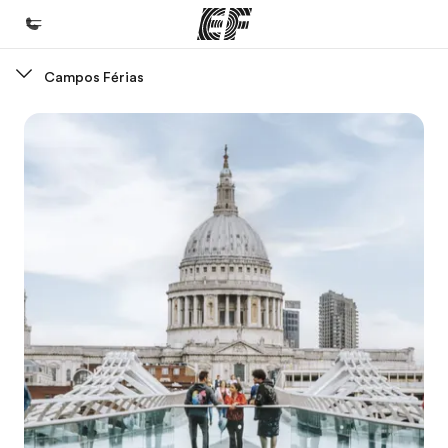
Campos Férias
Início
Bem-vindo à EF
Programas
Saiba tudo que oferecemos
Escritórios
Encontre um escritório
Sobre nós
Quem somos
Carreiras
Junte-se a nós