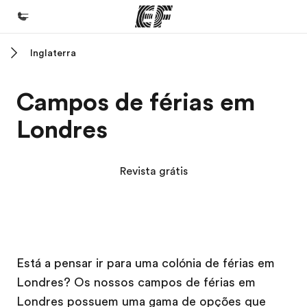
Inglaterra
Início
Bem-vindo à EF
Campos de férias em
Programas
Londres
Saiba tudo que oferecemos
Escritórios
Revista grátis
Encontre um escritório
Sobre nós
Quem somos
Campus EF
Campus EF
Carreiras
Está a pensar ir para uma colónia de férias em
Londres? Os nossos campos de férias em
Junte-se a nós
Londres possuem uma gama de opções que