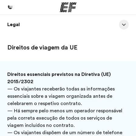
Legal
Início
Bem-vindo à EF
Direitos de viagem da UE
Programas
Saiba tudo que oferecemos
Escritórios
Direitos essenciais previstos na Diretiva (UE)
2015/2302
Encontre um escritório
— Os viajantes receberão todas as informações
Sobre nós
essenciais sobre a viagem organizada antes de
celebrarem o respetivo contrato.
Quem somos
— Há sempre pelo menos um operador responsável
Carreiras
pela correta execução de todos os serviços de
viagem incluídos no contrato.
Junte-se a nós
— Os viajantes dispõem de um número de telefone