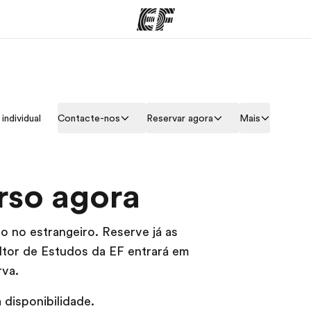
mas
Escritórios
So
individual
Contacte-nos
Reservar agora
Mais
o que
Encontre um escritório
Que
mos
rso agora
o no estrangeiro. Reserve já as
ltor de Estudos da EF entrará em
rva.
 disponibilidade.