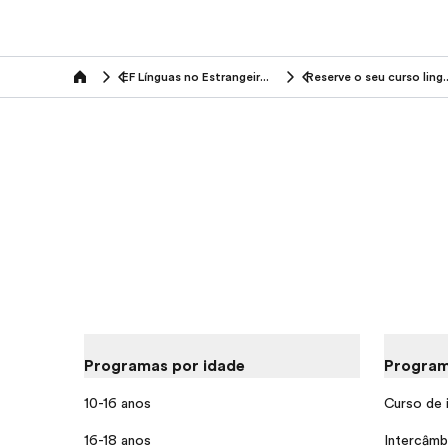
EF Línguas no Estrangeiro (16-25 anos)
Reserve o seu cur
Home
Programas por idade
Program
10-16 anos
Curso de 
16-18 anos
Intercâmb