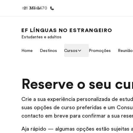
21 317 3470
Menu
EF LÍNGUAS NO ESTRANGEIRO
Estudantes e adultos
Início
Progra
Home
Destinos
Cursos
Promoções
Reunião 
Bem-vindo à EF
Saiba tud
oferece
Reserve o seu cu
Crie a sua experiência personalizada de estud
suas opções de curso preferidas e um Consu
contacto em breve para confirmar a sua rese
Aja rápido — algumas opções estão sujeitas a