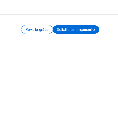
Revista grátis
Solicite um orçamento
bre nós
Carreiras
m somos
Junte-se a nós