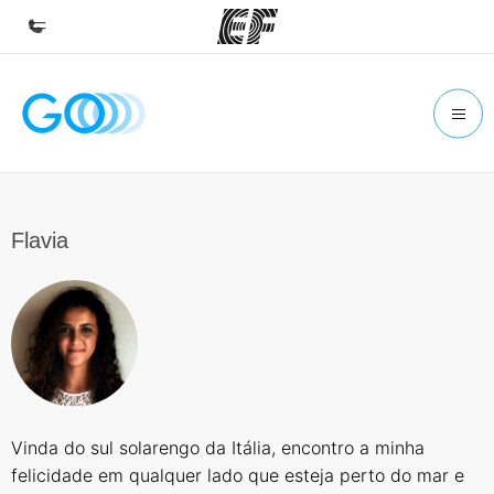
Início
Bem-vindo à EF
Programas
Saiba tudo que oferecemos
Flavia
Escritórios
Encontre um escritório
Sobre nós
Quem somos
Carreiras
Vinda do sul solarengo da Itália, encontro a minha
Junte-se a nós
felicidade em qualquer lado que esteja perto do mar e