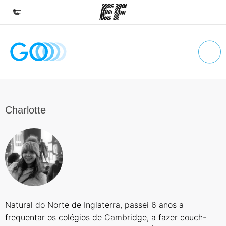
Início
Bem-vindo à EF
Programas
Saiba tudo que oferecemos
Charlotte
Escritórios
Encontre um escritório
Sobre nós
Quem somos
Carreiras
Natural do Norte de Inglaterra, passei 6 anos a
Junte-se a nós
frequentar os colégios de Cambridge, a fazer couch-