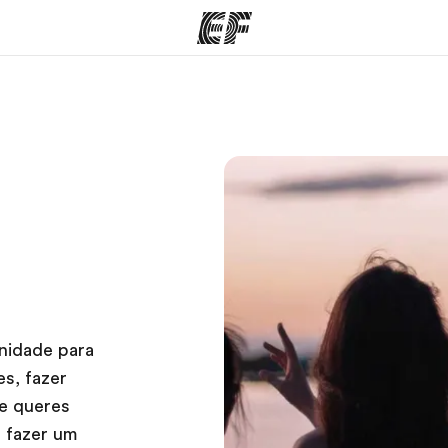
mas
Escritórios
So
o que
Encontre um escritório
Que
mos
nidade para
es, fazer
se queres
r fazer um