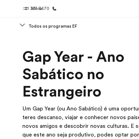
21 317 3470
Menu
Todos os programas EF
Início
Progra
Gap Year - Ano
Bem-vindo à EF
Saiba tud
oferece
Sabático no
Estrangeiro
Um Gap Year (ou Ano Sabático) é uma oportu
teres descanso, viajar e conhecer novos país
novos amigos e descobrir novas culturas. E 
que este ano seja produtivo, podes optar po