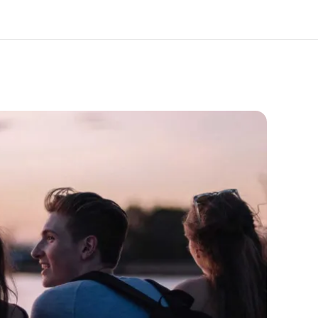
bre nós
Carreiras
m somos
Junte-se a nós