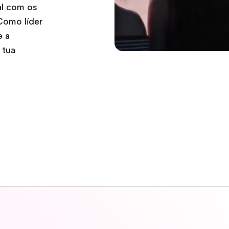
al com os
Como líder
e a
 tua